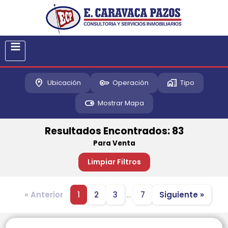
Inicio
home_pin
key
home_work
Ubicación
Operación
Tipo
toggle_on
Mostrar Mapa
Quiero Alquilar
Resultados Encontrados:
83
Quiero Comprar
Para
Venta
Limpiar Filtros
Quiero Vender
La Empresa
« Anterior
1
2
3
…
7
Siguiente »
Servicios