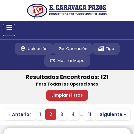
Inicio
home_pin
key
home_work
Ubicación
Operación
Tipo
toggle_on
Mostrar Mapa
Quiero Alquilar
Resultados Encontrados:
121
Quiero Comprar
Para
Todas las Operaciones
Limpiar Filtros
Quiero Vender
La Empresa
« Anterior
1
2
3
4
…
11
Siguiente »
Servicios