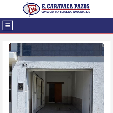
Inicio
Quiero Alquilar
Quiero Comprar
Quiero Vender
La Empresa
Servicios