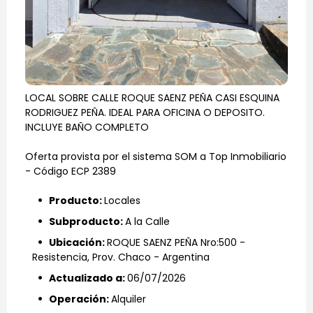
Contacto
LOCAL SOBRE CALLE ROQUE SAENZ PEÑA CASI ESQUINA
RODRIGUEZ PEÑA. IDEAL PARA OFICINA O DEPOSITO.
INCLUYE BAÑO COMPLETO
Oferta provista por el sistema SOM a Top Inmobiliario
- Código ECP 2389
wifi_1_bar
Producto:
Locales
wifi_1_bar
Subproducto:
A la Calle
wifi_1_bar
Ubicación:
ROQUE SAENZ PEÑA Nro:500 -
Resistencia, Prov. Chaco - Argentina
wifi_1_bar
Actualizado a:
06/07/2026
wifi_1_bar
Operación:
Alquiler