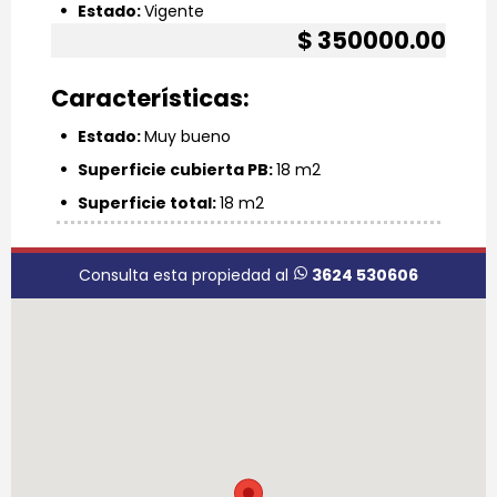
wifi_1_bar
Estado:
Vigente
$ 350000.00
Características:
wifi_1_bar
Estado:
Muy bueno
wifi_1_bar
Superficie cubierta PB:
18 m2
wifi_1_bar
Superficie total:
18 m2
Consulta esta propiedad al
3624 530606