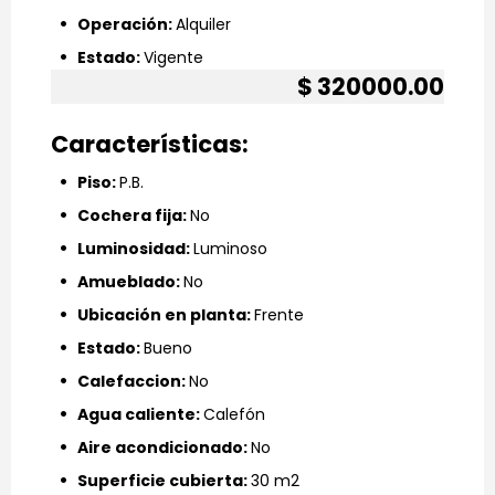
wifi_1_bar
Operación:
Alquiler
wifi_1_bar
Estado:
Vigente
$ 320000.00
Características:
wifi_1_bar
Piso:
P.B.
wifi_1_bar
Cochera fija:
No
wifi_1_bar
Luminosidad:
Luminoso
wifi_1_bar
Amueblado:
No
wifi_1_bar
Ubicación en planta:
Frente
wifi_1_bar
Estado:
Bueno
wifi_1_bar
Calefaccion:
No
wifi_1_bar
Agua caliente:
Calefón
wifi_1_bar
Aire acondicionado:
No
wifi_1_bar
Superficie cubierta:
30 m2