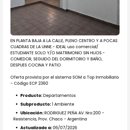
Contacto
EN PLANTA BAJA A LA CALLE, PLENO CENTRO Y A POCAS
CUADRAS DE LA UNNE.- IDEAL uso comercial/
ESTUDIANTE SOLO Y/O MATRIMONIO SIN HIJOS.-
COMEDOR, SEGUIDO DEL DORMITORIO Y BAÑO,
DESPUES COCINA Y PATIO
Oferta provista por el sistema SOM a Top Inmobiliario
- Código ECP 2360
wifi_1_bar
Producto:
Departamentos
wifi_1_bar
Subproducto:
1 Ambiente
wifi_1_bar
Ubicación:
RODRIGUEZ PEÑA AV. Nro:200 -
Resistencia, Prov. Chaco - Argentina
wifi_1_bar
Actualizado a:
06/07/2026