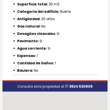
wifi_1_bar
Superficie total:
30 m2
wifi_1_bar
Categoría del edificio:
Buena
wifi_1_bar
Antigüedad:
20 años
wifi_1_bar
Gas natural:
No
wifi_1_bar
Desagües cloacales:
Si
wifi_1_bar
Pavimento:
Si
wifi_1_bar
Agua corriente:
Si
wifi_1_bar
Expensas:
1
wifi_1_bar
Cantidad de baños:
1
wifi_1_bar
Baulera:
No
Consulta esta propiedad al
3624 530606