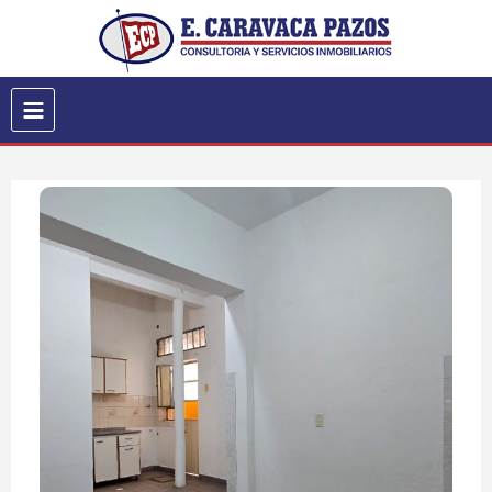
Inicio
Quiero Alquilar
Quiero Comprar
Quiero Vender
La Empresa
Servicios